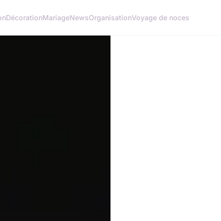
on
Décoration
Mariage
News
Organisation
Voyage de noces