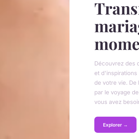
Trans
maria
mome
Découvrez des ce
et d'inspirations
de votre vie. De 
par le voyage de
vous avez besoi
Explorer →