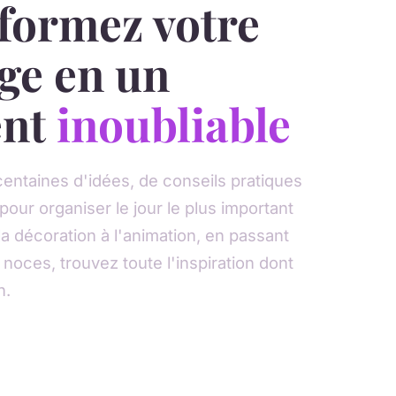
formez votre
ge en un
nt
inoubliable
ntaines d'idées, de conseils pratiques
 pour organiser le jour le plus important
la décoration à l'animation, en passant
 noces, trouvez toute l'inspiration dont
n.