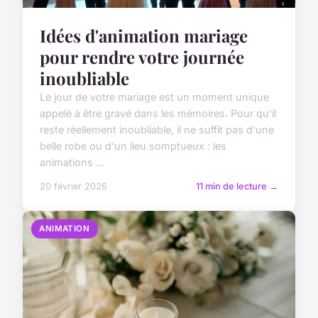
Idées d'animation mariage
pour rendre votre journée
inoubliable
Le jour de votre mariage est un moment unique
appelé à être gravé dans les mémoires. Pour qu'il
reste réellement inoubliable, il ne suffit pas d'une
belle robe ou d'un lieu somptueux : les
animations ...
20 février 2026
11 min de lecture →
ANIMATION