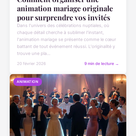
animation mariage originale
pour surprendre vos invités
Dans l'univers des célébrations nuptiales, où
chaque détail cherche à sublimer l'instant,
l'animation mariage se présente comme le cœur
battant de tout événement réussi. L'originalité y
trouve une pla...
20 février 2026
9 min de lecture →
ANIMATION