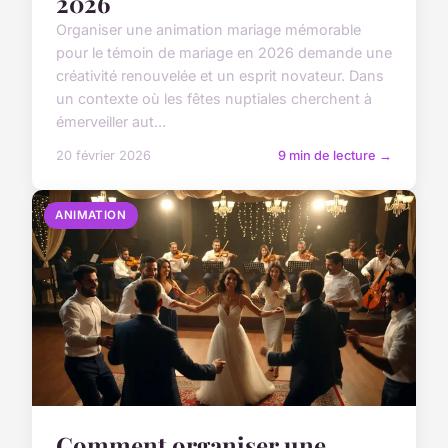
2026
Organiser une animation mariage mémorable
pour le témoin de mariage en 2026 demande une
créativité renouvelée et un esprit novateur. Dans
un contexte où les fêtes nuptiales cherchent à
émerveiller aut...
20 février 2026
9 min de lecture →
ANIMATION
Comment organiser une