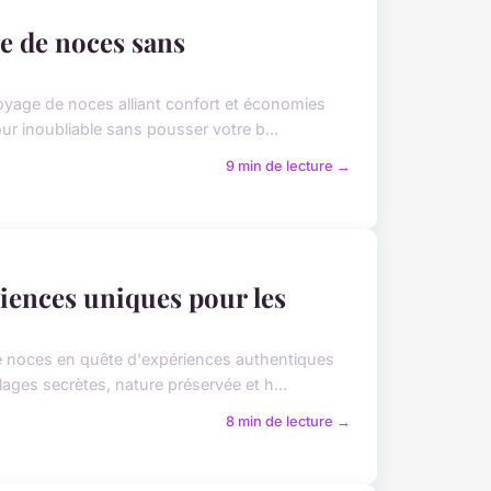
e de noces sans
oyage de noces alliant confort et économies
ur inoubliable sans pousser votre b...
9 min de lecture →
riences uniques pour les
de noces en quête d'expériences authentiques
ages secrètes, nature préservée et h...
8 min de lecture →