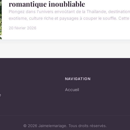
romantique inoubliable
Plongez dans l'univers envoûtant de la Thaïlande, destinati
exotisme, culture riche et paysages à couper le souffle. Cet
20 février 2026
NAVIGATION
Accueil
e
© 2026 Jaimelemariage. Tous droits réservés.