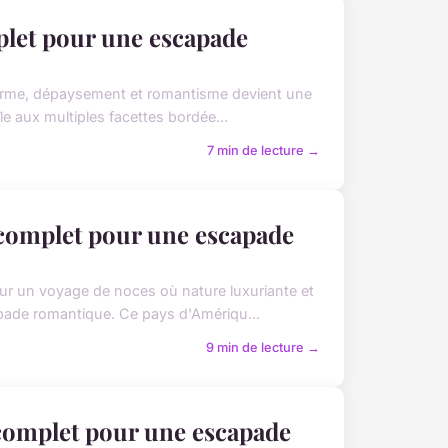
plet pour une escapade
 charme, dépaysement et romantisme devient une
e aux multiples facettes bordée...
7 min de lecture →
e complet pour une escapade
ur un voyage de noces où nature luxuriante et
apade romantique. Ce pays d'Amériqu...
9 min de lecture →
 complet pour une escapade