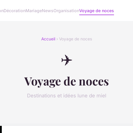
on
Décoration
Mariage
News
Organisation
Voyage de noces
Accueil
› Voyage de noces
✈️
Voyage de noces
Destinations et idées lune de miel