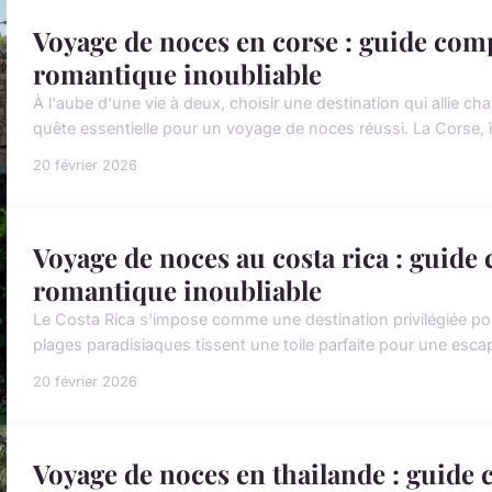
Voyage de noces en corse : guide com
romantique inoubliable
À l'aube d'une vie à deux, choisir une destination qui allie
quête essentielle pour un voyage de noces réussi. La Corse, îl
20 février 2026
Voyage de noces au costa rica : guid
romantique inoubliable
Le Costa Rica s'impose comme une destination privilégiée po
plages paradisiaques tissent une toile parfaite pour une esc
20 février 2026
Voyage de noces en thailande : guide