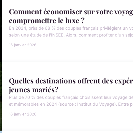
Comment économiser sur votre voyag
compromettre le luxe ?
En 2024, près de 68 % des couples français privilégient un v
selon une étude de l'INSEE. Alors, comment profiter d'un séjo
16 janvier 2026
Quelles destinations offrent des expé
jeunes mariés?
Plus de 70 % des couples français choisissent leur voyage 
et mémorables en 2024 (source : Institut du Voyage). Entre pl
16 janvier 2026