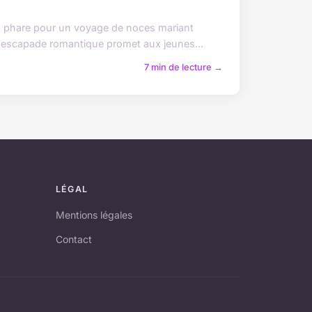
on phare pour un voyage de noces mariant
te escapade romantique promet aux jeunes...
7 min de lecture →
LÉGAL
Mentions légales
Contact