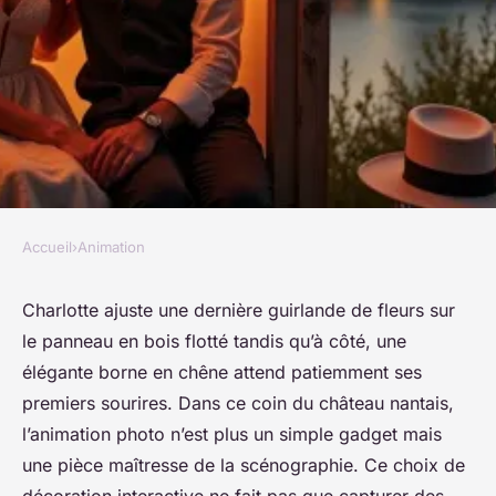
Accueil
›
Animation
ANIMATION
Quel photobooth choisir pour
Charlotte ajuste une dernière guirlande de fleurs sur
le panneau en bois flotté tandis qu’à côté, une
un événement à Nantes ?
élégante borne en chêne attend patiemment ses
premiers sourires. Dans ce coin du château nantais,
Claud
•
23/06/2026 10:06
•
8 min de lecture
l’animation photo n’est plus un simple gadget mais
une pièce maîtresse de la scénographie. Ce choix de