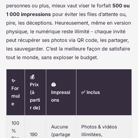
personnes ou plus, mieux vaut viser le forfait
500 ou
1 000 impressions
pour éviter les files d’attente ou,
pire, les déceptions. Heureusement, même en version
physique, le numérique reste illimité - chaque invité
peut récupérer ses photos via QR code, les partager,
les sauvegarder. C’est la meilleure façon de satisfaire
tout le monde, sans exploser le budget.
💰
✨
Prix
🖨️
For
(à
Impressi
✅ Inclus
mul
parti
ons
e
r de)
100
Aucune
Photos & vidéos
%
190
(partage
illimitées,