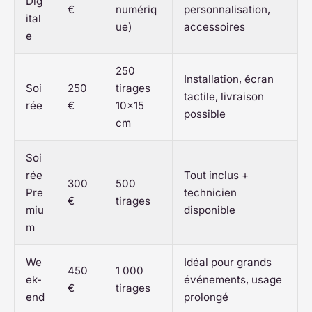
Dig
€
numériq
personnalisation,
ital
ue)
accessoires
e
250
Installation, écran
Soi
250
tirages
tactile, livraison
rée
€
10×15
possible
cm
Soi
rée
Tout inclus +
300
500
Pre
technicien
€
tirages
miu
disponible
m
We
Idéal pour grands
450
1 000
ek-
événements, usage
€
tirages
end
prolongé