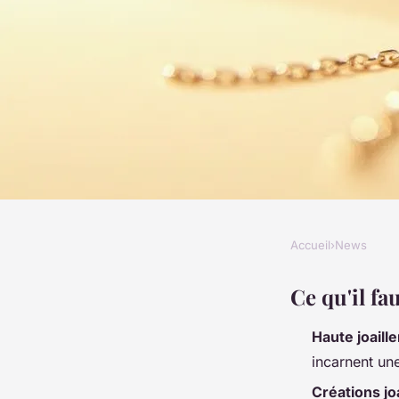
Accueil
›
News
NEWS
Vos envies de boucle
Ce qu'il fa
Haute joaille
joaillerie sublimées
incarnent un
Créations joa