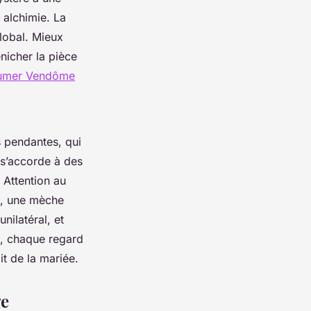
 alchimie. La
global. Mieux
nicher la pièce
Baumer Vendôme
s pendantes, qui
 s’accorde à des
 Attention au
e, une mèche
nilatéral, et
s, chaque regard
it de la mariée.
ge