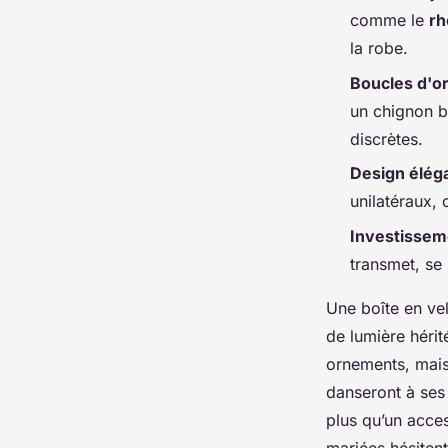
Thaïsa
•
05/06/2026 20:42
•
13 min de lecture
comme le
rh
la robe.
Boucles d'or
un chignon b
discrètes.
Design élég
unilatéraux, 
Investissem
transmet, se
Une boîte en vel
de lumière héri
ornements, mais 
danseront à ses 
plus qu’un acce
mariées hésitent