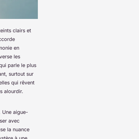
eints clairs et
accorde
émonie en
averse les
ui parle le plus
nt, surtout sur
elles qui rêvent
s alourdir.
. Une aigue-
iser avec
se la nuance
ystère à une