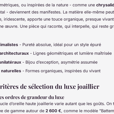
symétriques, ou inspirées de la nature - comme une
chrysali
stal - deviennent des manifestes. La matière elle-même peut
, iridescente, apporte une touce organique, presque vivante
une œuvre. Une pièce qui raconte, qui interpelle, qui reste g
imalistes
- Pureté absolue, idéal pour un style épuré
architecturaux
- Lignes géométriques et lumière maîtrisée
nilatéraux
- Bijou d’exception, asymétrie assumée
 naturelles
- Formes organiques, inspirées du vivant
ritères de sélection du luxe joaillier
s ordres de grandeur du luxe
ucle d’oreille haute joaillerie varie autant que les goûts. On
trée de gamme autour de
2 600 €
, comme le modèle "Batte