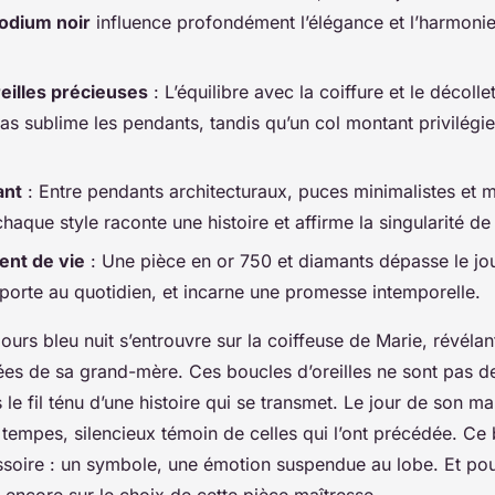
odium noir
influence profondément l’élégance et l’harmonie 
eilles précieuses
: L’équilibre avec la coiffure et le décollet
as sublime les pendants, tandis qu’un col montant privilégi
ant
: Entre pendants architecturaux, puces minimalistes et 
chaque style raconte une histoire et affirme la singularité de
ent de vie
: Une pièce en or 750 et diamants dépasse le jour
 porte au quotidien, et incarne une promesse intemporelle.
ours bleu nuit s’entrouvre sur la coiffeuse de Marie, révéla
tées de sa grand-mère. Ces boucles d’oreilles ne sont pas d
le fil ténu d’une histoire qui se transmet. Le jour de son ma
tempes, silencieux témoin de celles qui l’ont précédée. Ce b
ssoire : un symbole, une émotion suspendue au lobe. Et pour
 encore sur le choix de cette pièce maîtresse.