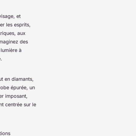
visage, et
r les esprits,
riques, aux
 Imaginez des
 lumière à
.
out en diamants,
 robe épurée, un
er imposant,
t centrée sur le
tions