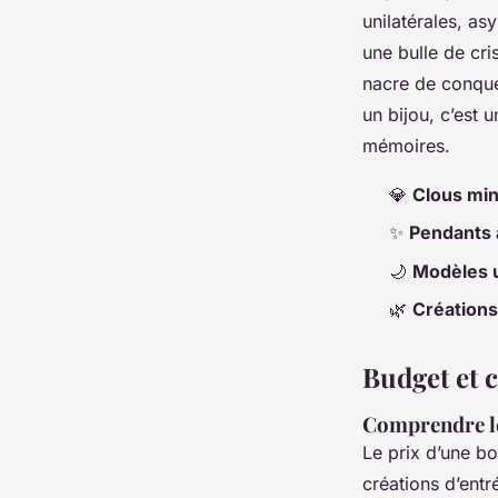
unilatérales, a
une bulle de cri
nacre de conque
un bijou, c’est 
mémoires.
💎
Clous min
✨
Pendants 
🌙
Modèles u
🌿
Créations
Budget et c
Comprendre le
Le prix d’une bo
créations d’en