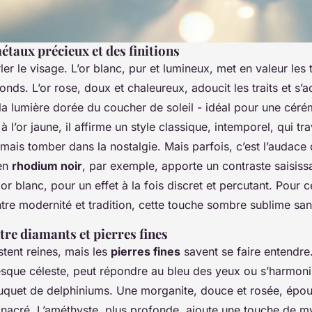
étaux précieux et des finitions
ler le visage. L’or blanc, pur et lumineux, met en valeur les t
onds. L’or rose, doux et chaleureux, adoucit les traits et s’
la lumière dorée du coucher de soleil - idéal pour une cér
à l’or jaune, il affirme un style classique, intemporel, qui tr
ais tomber dans la nostalgie. Mais parfois, c’est l’audace q
 en
rhodium noir
, par exemple, apporte un contraste saisissa
or blanc, pour un effet à la fois discret et percutant. Pour c
ntre modernité et tradition, cette touche sombre sublime san
re diamants et pierres fines
tent reines, mais les
pierres fines
savent se faire entendre
esque céleste, peut répondre au bleu des yeux ou s’harmon
uquet de delphiniums. Une morganite, douce et rosée, épou
 nacré. L’améthyste, plus profonde, ajoute une touche de m