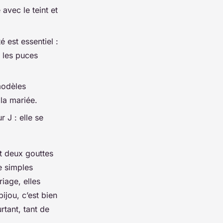
avec le teint et
é est essentiel :
e les puces
modèles
 la mariée.
 J : elle se
nt deux gouttes
e simples
riage, elles
ijou, c’est bien
tant, tant de