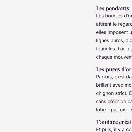
Les pendants, 
Les boucles d’or
attirent le rega
elles imposent 
lignes pures, aj
triangles d’or b
chaque mouvemen
Les puces d'ore
Parfois, c’est d
brillent avec mo
chignon strict. 
sans créer de ca
lobe - parfois, c
L'audace créat
Et puis, il y a c