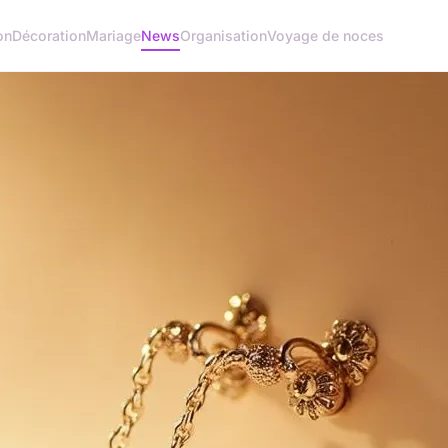
on
Décoration
Mariage
News
Organisation
Voyage de noces