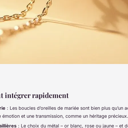
s d'oreille haute
ut intégrer rapidement
rie
: Les boucles d’oreilles de mariée sont bien plus qu’un a
e émotion et une transmission, comme un héritage précieux
illières
: Le choix du métal – or blanc, rose ou jaune – et de