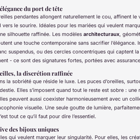
élégance du port de tête
eilles pendantes allongent naturellement le cou, affinent le 
rd vers le sourire. Idéales pour les mariées qui veulent marque
une silhouette raffinée. Les modèles
architecturaux
, géomét
outent une touche contemporaine sans sacrifier l’élégance.
lanc suspendus, ou des cercles concentriques qui captent la
t - ce sont des signatures fortes, portées avec assurance
illes, la discrétion raffinée
ans la sobriété que réside le luxe. Les puces d’oreilles, surt
destie. Elles s’imposent quand tout le reste est sobre : une
Elles peuvent aussi coexister harmonieusement avec un colli
cophonie visuelle. Une seule goutte de lumière, parfaitemen
’est tout ce qu’il faut pour dire l’essentiel.
ive des bijoux uniques
elles qui veulent marquer leur singularité. Pour elles, les créa