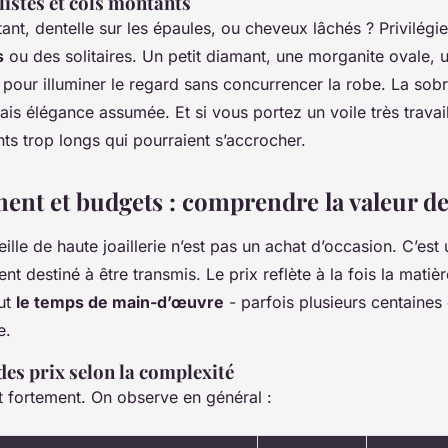
istes et cols montants
nt, dentelle sur les épaules, ou cheveux lâchés ? Privilégi
s
ou des solitaires. Un petit diamant, une morganite ovale, 
t pour illuminer le regard sans concurrencer la robe. La sobri
s élégance assumée. Et si vous portez un voile très travai
nts trop longs qui pourraient s’accrocher.
ment et budgets : comprendre la valeur de
ille de haute joaillerie n’est pas un achat d’occasion. C’est
t destiné à être transmis. Le prix reflète à la fois la matièr
out
le temps de main-d’œuvre
- parfois plusieurs centaines
e.
des prix selon la complexité
nt fortement. On observe en général :