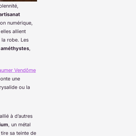
olennité,
artisanat
ion numérique,
 elles allient
t la robe. Les
u
améthystes
,
 Baumer Vendôme
conte une
rysalide ou la
allié à d’autres
ium
, un métal
tire sa teinte de