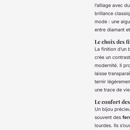
l’alliage avec d
brillance classi
mode : une aigu
entre diamant e
Le choix des f
La finition d’un
crée un contras
modernité. Il pro
laisse transpara
ternir légèreme
une trace de vie
Le confort des
Un bijou précieu
souvent des
fer
lourdes. Ils s’o