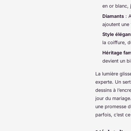
Thaïsa
•
17/06/2026 17:59
•
13 min de lecture
en or blanc, 
Diamants
: A
ajoutent une
Style élégan
la coiffure, d
Héritage fami
devient un b
La lumière gliss
experte. Un sert
dessins à l’encr
jour du mariage. 
une promesse d’é
parfois, c’est ce