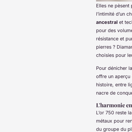
Elles ne pèsent p
l’intimité d’un 
ancestral
et tec
pour des volume
résistance et pu
pierres ? Diama
choisies pour leu
Pour dénicher la
offre un aperçu
histoire, entre 
nacre de conque
L'harmonie en
L’or 750 reste la
métaux pour renf
du groupe du plat