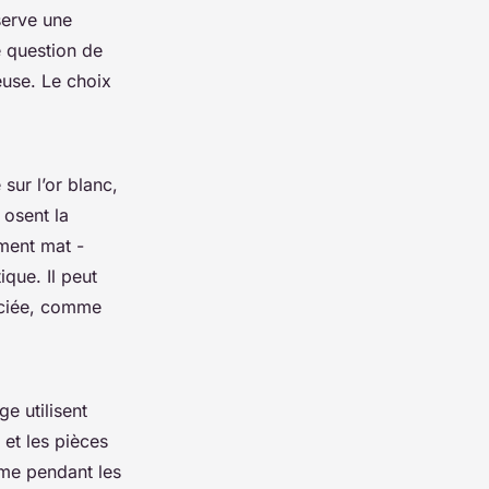
nserve une
e question de
use. Le choix
.
sur l’or blanc,
 osent la
ment mat -
ique. Il peut
réciée, comme
e utilisent
 et les pièces
même pendant les