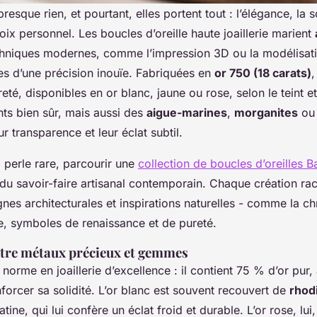
resque rien, et pourtant, elles portent tout : l’élégance, la s
choix personnel. Les boucles d’oreille haute joaillerie marient
hniques modernes, comme l’impression 3D ou la modélisat
s d’une précision inouïe. Fabriquées en
or 750 (18 carats)
,
reté, disponibles en or blanc, jaune ou rose, selon le teint e
nts bien sûr, mais aussi des
aigue-marines
,
morganites
o
r transparence et leur éclat subtil.
 perle rare, parcourir une
collection de boucles d’oreilles
 du savoir-faire artisanal contemporain. Chaque création ra
lignes architecturales et inspirations naturelles - comme la ch
, symboles de renaissance et de pureté.
tre métaux précieux et gemmes
 norme en joaillerie d’excellence : il contient 75 % d’or pur, 
orcer sa solidité. L’or blanc est souvent recouvert de
rhod
ine, qui lui confère un éclat froid et durable. L’or rose, lui, 