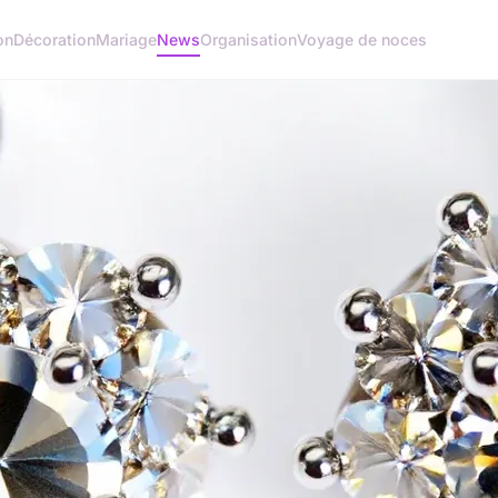
on
Décoration
Mariage
News
Organisation
Voyage de noces