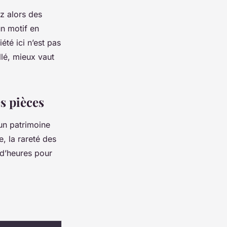
ez alors des
un motif en
été ici n’est pas
llé, mieux vaut
s pièces
 un patrimoine
e, la rareté des
 d’heures pour