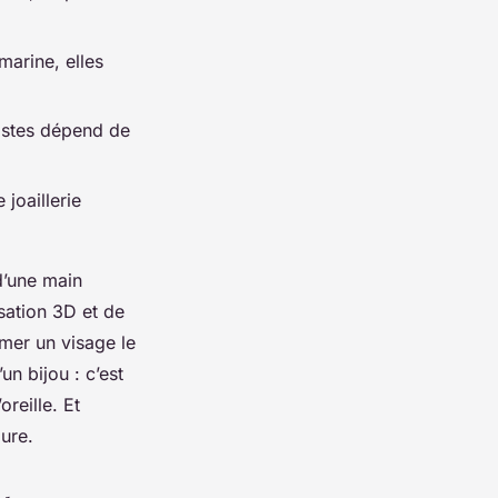
marine, elles
listes dépend de
joaillerie
d’une main
sation 3D et de
imer un visage le
un bijou : c’est
reille. Et
pure.