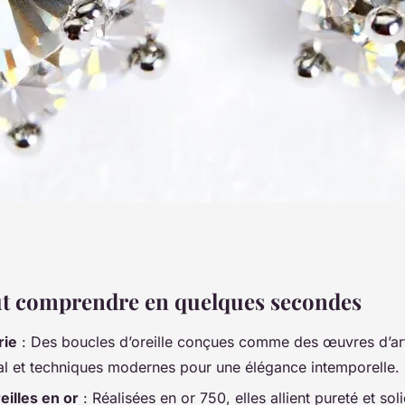
elles boucles
aut comprendre en quelques secondes
rie
: Des boucles d’oreille conçues comme des œuvres d’art,
illerie
ral et techniques modernes pour une élégance intemporelle.
eilles en or
: Réalisées en or 750, elles allient pureté et sol