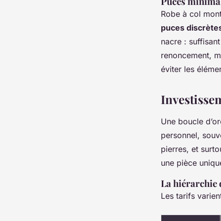
Puces minimal
Robe à col monta
puces discrète
nacre : suffisan
renoncement, mai
éviter les éléme
Investisse
Une boucle d’ore
personnel, souven
pierres, et surt
une pièce uniqu
La hiérarchie 
Les tarifs varie