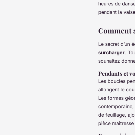
heures de danse
pendant la vals
Comment ac
Le secret d’un é
surcharger
. To
souhaitez donne
Pendants et v
Les boucles pen
allongent le cou,
Les formes géomé
contemporaine, t
de feuillage, aj
pièce maîtresse 