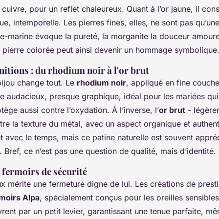
u cuivre, pour un reflet chaleureux. Quant à l’or jaune, il co
que, intemporelle. Les pierres fines, elles, ne sont pas qu’un
e-marine évoque la pureté, la morganite la douceur amoure
t pierre colorée peut ainsi devenir un hommage symbolique
initions : du rhodium noir à l'or brut
 bijou change tout. Le
rhodium noir
, appliqué en fine couche 
te audacieux, presque graphique, idéal pour les mariées qui
tège aussi contre l’oxydation. À l’inverse, l’
or brut
- légère
ître la texture du métal, avec un aspect organique et authent
nt avec le temps, mais ce patine naturelle est souvent app
. Bref, ce n’est pas une question de qualité, mais d’identité.
 fermoirs de sécurité
x mérite une fermeture digne de lui. Les créations de prestig
moirs Alpa
, spécialement conçus pour les oreilles sensibles
uvrent par un petit levier, garantissant une tenue parfaite, 