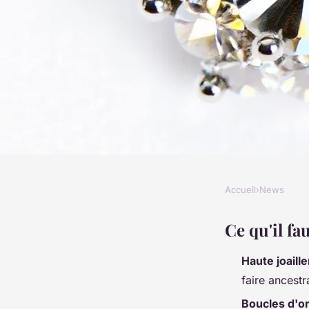
Accueil
›
News
NEWS
Découvrez les plus b
Ce qu'il f
Haute joaille
d'oreille de haute joa
faire ancest
Boucles d'or