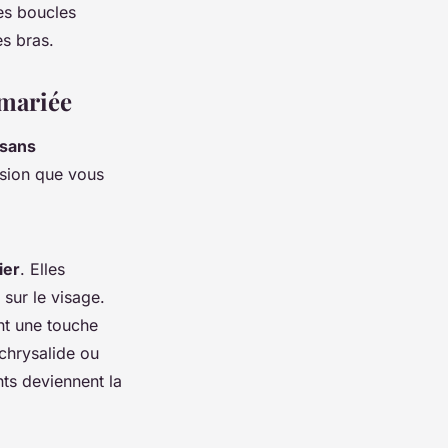
es boucles
es bras.
 mariée
 sans
ession que vous
ier
. Elles
 sur le visage.
nt une touche
 chrysalide ou
nts deviennent la