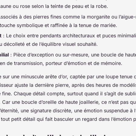
jaune ou rose selon la teinte de peau et la robe.
ssociés à des pierres fines comme la morganite ou l’aigue-
 touche symbolique et raffinée à la tenue de mariée.
t
: Le choix entre pendants architecturaux et puces minima
u décolleté et de l’équilibre visuel souhaité.
lial
: Pièce d’exception ou sur-mesure, une boucle de haute 
ien de transmission, porteur d’émotion et de mémoire.
e sur une minuscule arête d’or, captée par une loupe tenue 
isseur ajuste la dernière pierre, après des heures de modéli
e fine. Chaque détail compte, surtout quand il s’agit de subl
Car une boucle d’oreille de haute joaillerie, ce n’est pas qu’
ternité, une signature discrète, une émotion suspendue à l’o
 tout petit détail qui fait basculer un regard dans l’émotion 